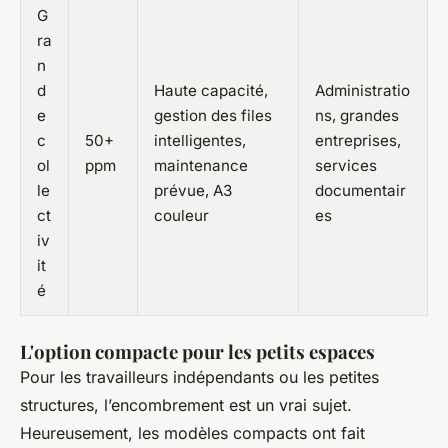
G
ra
n
d
Haute capacité,
Administratio
e
gestion des files
ns, grandes
c
50+
intelligentes,
entreprises,
ol
ppm
maintenance
services
le
prévue, A3
documentair
ct
couleur
es
iv
it
é
L'option compacte pour les petits espaces
Pour les travailleurs indépendants ou les petites
structures, l’encombrement est un vrai sujet.
Heureusement, les modèles compacts ont fait