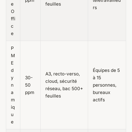
ppm
télétravailleu
e
feuilles
rs
O
ffi
c
e
P
M
E
d
Équipes de 5
A3, recto-verso,
y
30-
à 15
cloud, sécurité
n
50
personnes,
réseau, bac 500+
a
ppm
bureaux
feuilles
m
actifs
iq
u
e