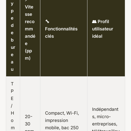
y
Vite
p
sse
e
reco
🔧
👥 Profil
d
mm
Fonctionnalités
utilisateur
e
andé
clés
idéal
b
e
ur
(pp
e
m)
a
u
T
P
E
/
Indépendant
H
Compact, Wi-Fi,
20-
s, micro-
o
impression
30
entreprises,
m
mobile, bac 250